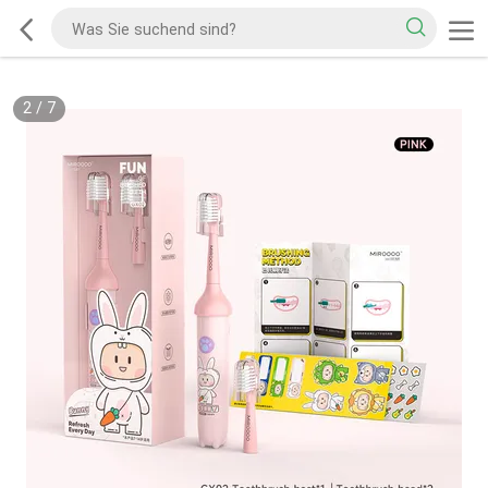
2
/
7