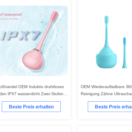
oßhandel OEM Induktiv drahtloses
OEM Wiederaufladbare 36
den IPX7 wasserdicht Zwei-Stufen-
Reinigung Zähne Ultraschall
rste Kopf Elektrische Zahnbürste
wasserdichte elektrische Z
Beste Preis erhalten
Beste Preis erha