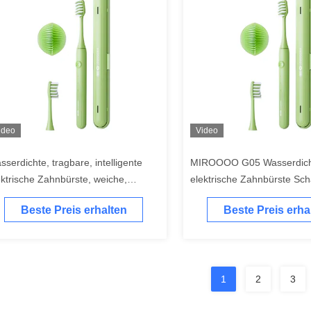
ideo
Video
sserdichte, tragbare, intelligente
MIROOOO G05 Wasserdic
ektrische Zahnbürste, weiche,
elektrische Zahnbürste Sch
iche elektrische Zahnbürste
Ultraschall wiederaufladbar
Beste Preis erhalten
Beste Preis erha
Alarm
1
2
3