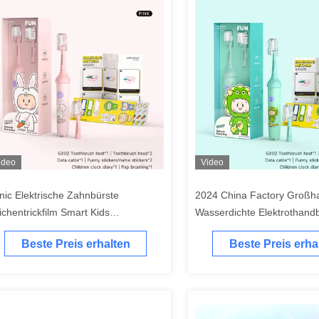
ideo
Video
nic Elektrische Zahnbürste
2024 China Factory Großh
ichentrickfilm Smart Kids
Wasserdichte Elektrothandb
hnbürsten für 3-15-Jährige
Smart Timer
Beste Preis erhalten
Beste Preis erha