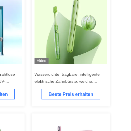
Video
rahtlose
Wasserdichte, tragbare, intelligente
UV-
elektrische Zahnbürste, weiche,
ürste
weiche elektrische Zahnbürste
lten
Beste Preis erhalten