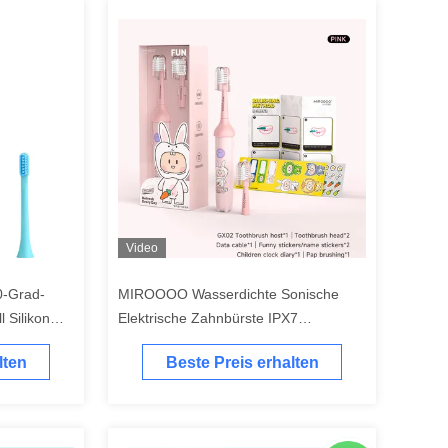
Video
0-Grad-
MIROOOO Wasserdichte Sonische
 Silikon
Elektrische Zahnbürste IPX7
ahnbürste
Wasserdichte mit Smart Timer
lten
Beste Preis erhalten