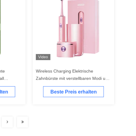
Video
hte
Wireless Charging Elektrische
all
Zahnbürste mit verstellbaren Modi und
 mit Timer
tiefer UV-Sterilisation
lten
Beste Preis erhalten