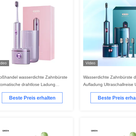
ideo
Video
oßhandel wasserdichte Zahnbürste
Wasserdichte Zahnbürste d
tomatische drahtlose Ladung
Aufladung Ultraschallreise 
traschall-Reise UV-Hülle
Gehäuse Elektrische Zahnb
Beste Preis erhalten
Beste Preis erha