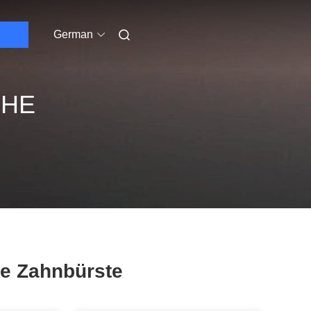
German
CHE
he Zahnbürste