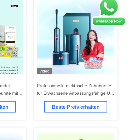
Video
andel
Professionelle elektrische Zahnbürste
ürste mit
für Erwachsene Anpassungsfähige UV-
Desinfektionsgeräte und Reisetasche
lten
Beste Preis erhalten