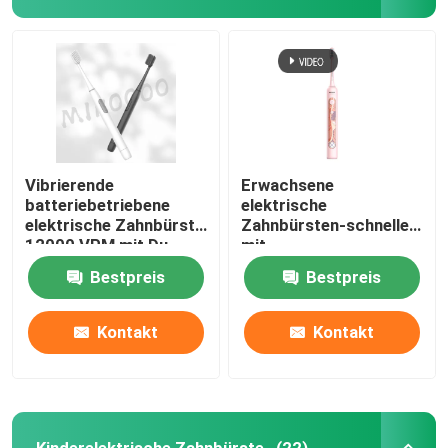
Vibrierende
Erwachsene
batteriebetriebene
elektrische
elektrische Zahnbürste
Zahnbürsten-schnelle
12000 VPM mit Du
mit
Pont Borsten
Ultraschallaufladung
Bestpreis
Bestpreis
wasserdicht mit 4 Modi
Kontakt
Kontakt
Kinderelektrische Zahnbürste