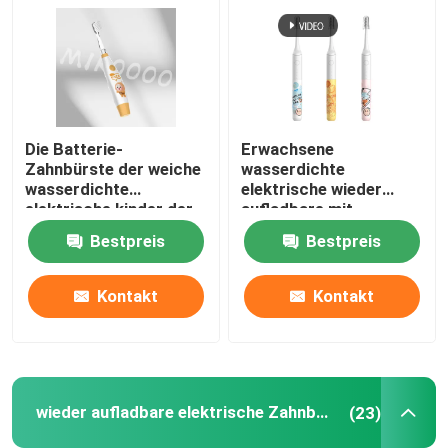
Die Batterie-
Erwachsene
Zahnbürste der weiche
wasserdichte
wasserdichte
elektrische wieder
elektrische kinder der
aufladbare mit
Zahnbürsten-IPX7
Ultraschallzahnbürste
Bestpreis
Bestpreis
Reinigungs
der Zahnbürsten-IPX7
Kontakt
Kontakt
wieder aufladbare elektrische Zahnbürste
(23)