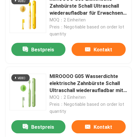
Zahnbürste Schall Ultraschall
wiederaufladbar für Erwachsene
Über uns
Mundreinigung
MOQ：2 Einheiten
Preis：Negotiable based on order lot
quantity
Werksbesichtigung
Bestpreis
Kontakt
Qualitätskontrolle
Kontakt mit uns
MIROOOO G05 Wasserdichte
elektrische Zahnbürste Schall
Ultraschall wiederaufladbar mit
Bitte um ein Angebot
Timer Alarm
MOQ：2 Einheiten
Preis：Negotiable based on order lot
quantity
Zahnpflege-elektrische Zahnbürste
Bestpreis
Kontakt
Wasserdichte elektrische Zahnbürste