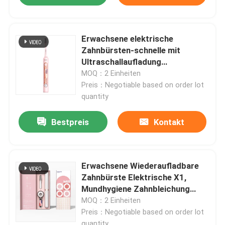
Erwachsene elektrische
Zahnbürsten-schnelle mit
Ultraschallaufladung
wasserdicht mit 4 Modi
MOQ：2 Einheiten
Preis：Negotiable based on order lot
quantity
Bestpreis
Kontakt
Erwachsene Wiederaufladbare
Zahnbürste Elektrische X1,
Mundhygiene Zahnbleichung
Wiederaufladbare Ultraschall
MOQ：2 Einheiten
elektrische Zahnbürste
Preis：Negotiable based on order lot
quantity