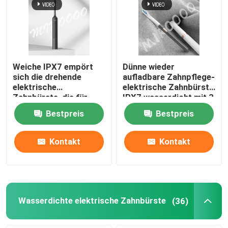
Weiche IPX7 empört
Dünne wieder
sich die drehende
aufladbare Zahnpflege-
elektrische
elektrische Zahnbürste
Zahnbürste, die für
IPX7 wasserdicht mit 3
Gummi-Schutz wieder
Modi
Bestpreis
Bestpreis
aufladbar ist
Kontakt
Kontakt
Wasserdichte elektrische Zahnbürste
(36)