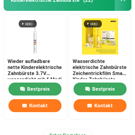
(22)
Wieder aufladbare
Wasserdichte
nette Kinderelektrische
elektrische Zahnbürste
Zahnbürste 3.7V
Zeichentrickfilm Smart
wasserdicht mit 4 Modi
Kinder Zahnbürste
Automatische
Bestpreis
Bestpreis
Zahnbürste
Kontakt
Kontakt