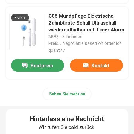
wieder aufladbare elektrische Zahnbürste
G05 Mundpflege Elektrische
Zahnbürste Schall Ultraschall
wiederaufladbar mit Timer Alarm
Erwachsene elektrische Zahnbürste
MOQ：2 Einheiten
Preis：Negotiable based on order lot
quantity
Kinderelektrische Zahnbürste
Bestpreis
Kontakt
Sonic Electric Toothbrush
Intelligente elektrische Zahnbürste
Sehen Sie mehr an
Hinterlass eine Nachricht
Wir rufen Sie bald zurück!