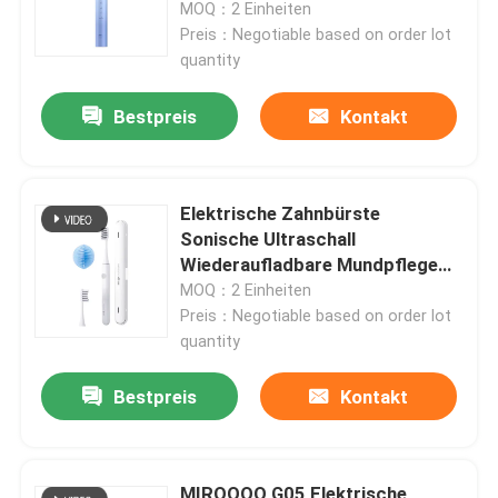
Aufladungszahnbürste USBs
MOQ：2 Einheiten
Preis：Negotiable based on order lot
quantity
Bestpreis
Kontakt
Elektrische Zahnbürste
Sonische Ultraschall
Wiederaufladbare Mundpflege
Erwachsene Elektrische
MOQ：2 Einheiten
Zahnbürste
Preis：Negotiable based on order lot
quantity
Zu Hause
Bestpreis
Kontakt
Produkte
Videos
MIROOOO G05 Elektrische