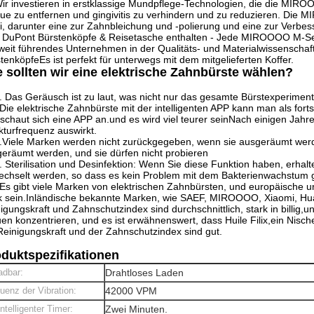
ir investieren in erstklassige Mundpflege-Technologien, die die MI
ue zu entfernen und gingivitis zu verhindern und zu reduzieren. Die M
, darunter eine zur Zahnbleichung und -polierung und eine zur Verbes
 DuPont Bürstenköpfe & Reisetasche enthalten - Jede MIROOOO M-Serie
weit führendes Unternehmen in der Qualitäts- und Materialwissenschaft.
tenköpfeEs ist perfekt für unterwegs mit dem mitgelieferten Koffer.
 sollten wir eine elektrische Zahnbürste wählen?
. Das Geräusch ist zu laut, was nicht nur das gesamte Bürstexperiment b
Die elektrische Zahnbürste mit der intelligenten APP kann man als forts
schaut sich eine APP an.und es wird viel teurer seinNach einigen Jah
kturfrequenz auswirkt.
.Viele Marken werden nicht zurückgegeben, wenn sie ausgeräumt werde
eräumt werden, und sie dürfen nicht probieren
. Sterilisation und Desinfektion: Wenn Sie diese Funktion haben, erhalt
chselt werden, so dass es kein Problem mit dem Bakterienwachstum g
Es gibt viele Marken von elektrischen Zahnbürsten, und europäische u
k sein.Inländische bekannte Marken, wie SAEF, MIROOOO, Xiaomi, Hua
igungskraft und Zahnschutzindex sind durchschnittlich, stark in bil
en konzentrieren, und es ist erwähnenswert, dass Huile Filix,ein Nis
Reinigungskraft und der Zahnschutzindex sind gut.
duktspezifikationen
adbar:
Drahtloses Laden
uenz der Vibration:
42000 VPM
intelligenter Timer:
Zwei Minuten.