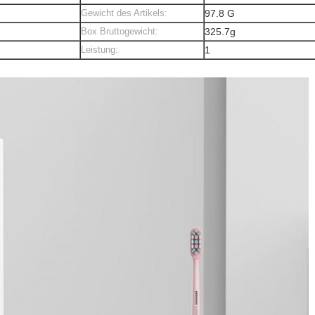
Gewicht des Artikels:
97.8 G
Box Bruttogewicht:
325.7g
Leistung:
1