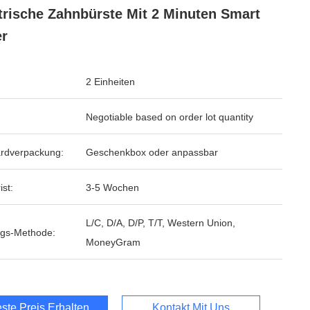
trische Zahnbürste Mit 2 Minuten Smart
r
2 Einheiten
Negotiable based on order lot quantity
rdverpackung:
Geschenkbox oder anpassbar
ist:
3-5 Wochen
L/C, D/A, D/P, T/T, Western Union,
gs-Methode:
MoneyGram
ste Preis Erhalten
Kontakt Mit Uns