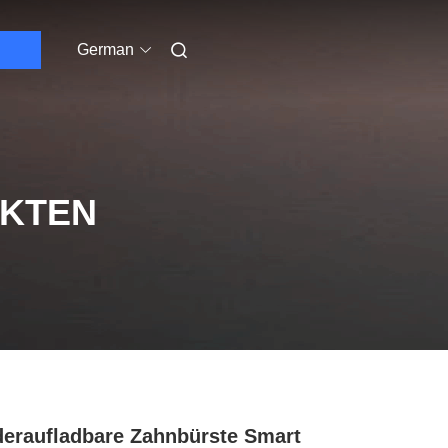
German
UKTEN
eraufladbare Zahnbürste Smart