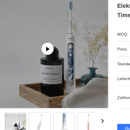
Elek
Time
MOQ:
Preis:
Standa
Lieferfr
Zahlun
Be