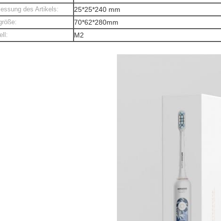
ssung des Artikels:
25*25*240 mm
größe:
70*62*280mm
ll:
M2