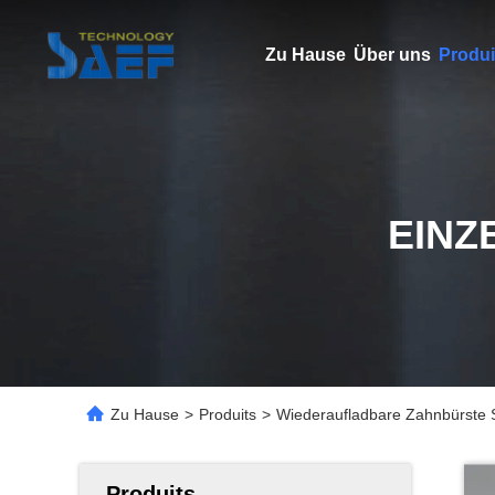
Zu Hause
Über uns
Produi
EINZ
Zu Hause
>
Produits
>
Wiederaufladbare Zahnbürste S
Produits