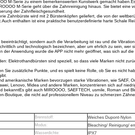
ROOOO M-Serie zu einem bemerkenswerten Kunstwerk gemacht haben.Es 
IROOOO M-Serie geht über die Zahnreinigung hinaus. Sie bietet eine vo
serung der Zahnfleischgesundheit.
 Zahnbürste wird mit 2 Bürstenköpfen geliefert, die von der weltber
Auch enthalten ist eine praktische benutzerdefinierte harte Schale Rei
eeinträchtigt, sondern auch die Verarbeitung ist rau und die Vibration
chrittlich und technologisch bezeichnen, aber um ehrlich zu sein, wer si
ren der Anwendung wurde die APP nicht mehr geöffnet, was sich auf di
n: Elektrothandbürsten sind speziell, so dass viele Marken nicht zu
en Sie zusätzliche Punkte, und es spielt keine Rolle, ob Sie es nicht ha
ibt.
nd amerikanische Marken bevorzugen starke Vibrationen, wie SAEF, Oral
wei, Lenovo, Midea und andere Marken, konzentrieren sich auf niedri
lig,und bekanntEs gibt auch MIROOOO, SAEFTECH, usmile, Roman und Bl
chen-Boutique, die nicht auf professionellem Niveau zu schmerzen Zähn
Brennstoff:
Weiches Dupont-Nylon
Modus:
Bleaching/ Reinigung/ em
Wasserdichte:
IPX7