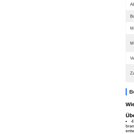
A
B
M
M
V
Z
B
Wie
Übe
4
bran
entw