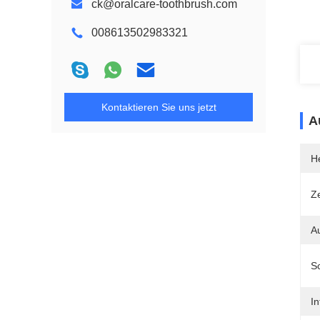
ck@oralcare-toothbrush.com
008613502983321
Kontaktieren Sie uns jetzt
A
He
Ze
Au
S
In