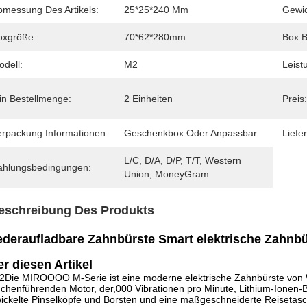
bmessung Des Artikels:
25*25*240 Mm
Gewic
oxgröße:
70*62*280mm
Box B
odell:
M2
Leist
in Bestellmenge:
2 Einheiten
Preis:
erpackung Informationen:
Geschenkbox Oder Anpassbar
Liefer
L/C, D/A, D/P, T/T, Western 
ahlungsbedingungen:
Union, MoneyGram
eschreibung Des Produkts
deraufladbare Zahnbürste Smart elektrische Zahnbü
r diesen Artikel
2Die MIROOOO M-Serie ist eine moderne elektrische Zahnbürste von Wel
chenführenden Motor, der,000 Vibrationen pro Minute, Lithium-Ionen-Bat
ickelte Pinselköpfe und Borsten und eine maßgeschneiderte Reisetasch