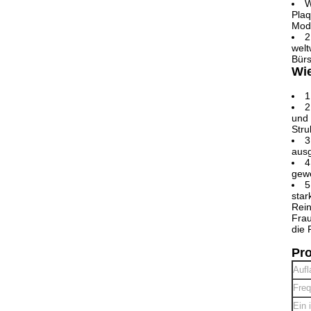
W
Plaq
Modi
2
welt
Bürs
Wie
1
2
und 
Stru
3
ausg
4
gewe
5
star
Rein
Frau
die 
Pro
Aufl
Freq
Ein 