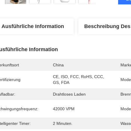
Ausführliche Information
Beschreibung Des
usführliche Information
rkunftsort
China
Mark
CE, ISO, FCC, RoHS, CCC, 
rtifizierung
Mode
GS, FDA
fladbar:
Drahtloses Laden
Brenn
chwingungsfrequenz:
42000 VPM
Model
telligenter Timer:
2 Minuten.
Wasse