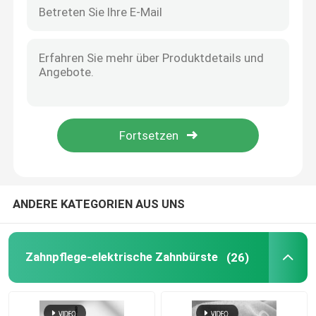
Smart Sonic Bleaching Dupont Soft Brush Wiederaufladbare elektrische Zahnbürste
Großhandel Wasserdichte elektrische Zahnbürste für Erwachsene
wieder aufladbare elektrische Zahnbürste
Wasserdichte, tragbare, intelligente elektrische Zahnbürste, weiche, weiche elektrische Zahnbürste
Wasserdichte Zahnbürste drahtlose Aufladung Ultraschallreise UV-Gehäuse Elektrische Zahnbürste
Erwachsene elektrische Zahnbürste
Multifunktionale wiederaufladbare elektrische Zahnbürste UV-Zahnbürste Sterilisator Zahnbürste
Hochwertige intelligente UV-Sterilisation Ladestand Schallkraft Elektrische Zahnbürste
Kinderelektrische Zahnbürste
Wettbewerbsfähiger Preis UV 360 Desinfektionsbecher Schall elektrische Zahnbürste mit Erwachsenenbürste Schall Zahnbürste Aufladen
Großhandel wasserdichte Zahnbürste automatische drahtlose Ladung Ultraschall-Reise UV-Hülle
Sonic Electric Toothbrush
ANDERE KATEGORIEN AUS UNS
Intelligente elektrische Zahnbürste
Zahnpflege-elektrische Zahnbürste
(26)