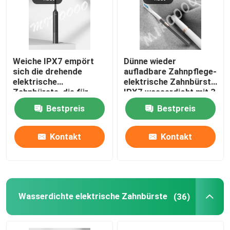
Weiche IPX7 empört
Dünne wieder
sich die drehende
aufladbare Zahnpflege-
elektrische
elektrische Zahnbürste
Zahnbürste, die für
IPX7 wasserdicht mit 3
Gummi-Schutz wieder
Modi
Bestpreis
Bestpreis
aufladbar ist
Kontakt
Kontakt
Wasserdichte elektrische Zahnbürste
(36)