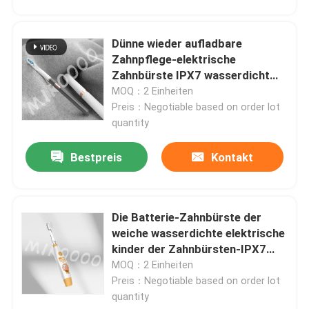
Dünne wieder aufladbare
Zahnpflege-elektrische
Zahnbürste IPX7 wasserdicht
mit 3 Modi
MOQ：2 Einheiten
Preis：Negotiable based on order lot
quantity
Bestpreis
Kontakt
Die Batterie-Zahnbürste der
weiche wasserdichte elektrische
kinder der Zahnbürsten-IPX7
Reinigungs
MOQ：2 Einheiten
Preis：Negotiable based on order lot
quantity