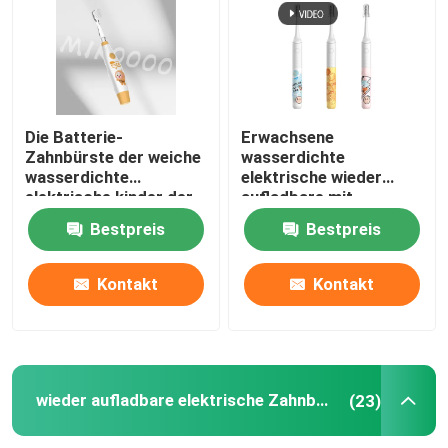
Die Batterie-
Erwachsene
Zahnbürste der weiche
wasserdichte
wasserdichte
elektrische wieder
elektrische kinder der
aufladbare mit
Zahnbürsten-IPX7
Ultraschallzahnbürste
Bestpreis
Bestpreis
Reinigungs
der Zahnbürsten-IPX7
Kontakt
Kontakt
wieder aufladbare elektrische Zahnbürste
(23)