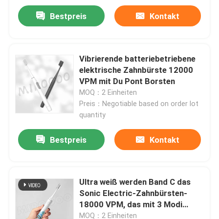
Bestpreis
Kontakt
Vibrierende batteriebetriebene
elektrische Zahnbürste 12000
VPM mit Du Pont Borsten
MOQ：2 Einheiten
Preis：Negotiable based on order lot
quantity
Bestpreis
Kontakt
Zu Hause
Ultra weiß werden Band C das
Produkte
Sonic Electric-Zahnbürsten-
18000 VPM, das mit 3 Modi
auflädt
Videos
MOQ：2 Einheiten