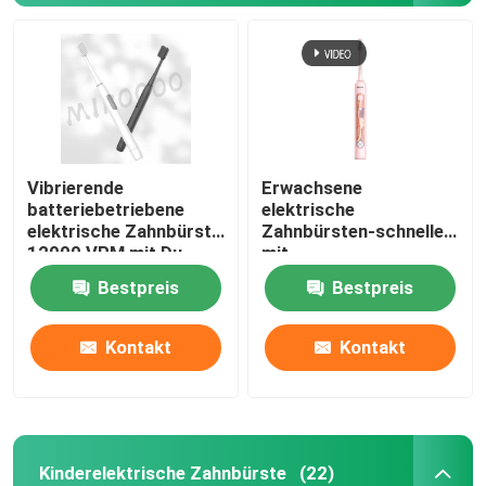
Vibrierende
Erwachsene
batteriebetriebene
elektrische
elektrische Zahnbürste
Zahnbürsten-schnelle
12000 VPM mit Du
mit
Pont Borsten
Ultraschallaufladung
Bestpreis
Bestpreis
wasserdicht mit 4 Modi
Kontakt
Kontakt
Kinderelektrische Zahnbürste
(22)