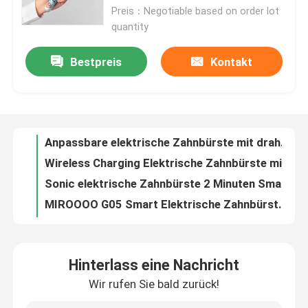
Preis：Negotiable based on order lot
quantity
Über uns
Bestpreis
Kontakt
Anpassbare elektrische Zahnbürste mit drahtlosem Aufladen und tiefer UV-Sterilisation
Werksbesichtigung
Wireless Charging Elektrische Zahnbürste mit verstellbaren Modi und tiefer UV-Sterilisation
Sonic elektrische Zahnbürste 2 Minuten Smart Timer mit UV-Sterilisation für Zahnfleischgesundheit
MIROOOO G05 Smart Elektrische Zahnbürste Schall Ultraschall wiederaufladbar für sanftes Bürsten
Qualitätskontrolle
MIROOOO G05 Wasserdichte elektrische Zahnbürste Schall Ultraschall wiederaufladbar mit Timer Alarm
MIROOOO G05 Elektrische Zahnbürste zur Mundpflege mit Timeralarm und drahtlosem Laden
Kontakt mit uns
MIROOOO G05 Elektrische Zahnbürste mit Timeralarm und drahtlosem Laden für Erwachsene
Sonic elektrische Zahnbürste mit 3 Arbeitsmodi und IPX7 wasserdicht für tiefe Reinigung
Bitte um ein Angebot
Wiederaufladbare elektrische Zahnbürste Sonische drahtlose Aufladung Wasserdichte Zahnbürste Elektrisch
G05 Mundpflege Elektrische Zahnbürste Schall Ultraschall wiederaufladbar mit Timer Alarm
Zahnpflege-elektrische Zahnbürste
Hinterlass eine Nachricht
IPX7 Reinigung des Mundes für Erwachsene Zahnbürste Weißhaut Zahnbürste Soft Bristle Sonic Elektrische Zahnbürste
Wir rufen Sie bald zurück!
Wasserdichte, tragbare, intelligente elektrische Zahnbürste, weiche, weiche elektrische Zahnbürste
Wasserdichte elektrische Zahnbürste