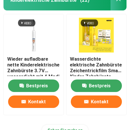
(22)
Wieder aufladbare
Wasserdichte
nette Kinderelektrische
elektrische Zahnbürste
Zahnbürste 3.7V
Zeichentrickfilm Smart
wasserdicht mit 4 Modi
Kinder Zahnbürste
Automatische
Bestpreis
Bestpreis
Zahnbürste
Kontakt
Kontakt