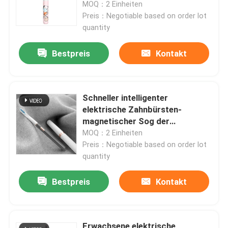
Erwachsene
MOQ：2 Einheiten
Preis：Negotiable based on order lot
quantity
Bestpreis
Kontakt
Schneller intelligenter
elektrische Zahnbürsten-
magnetischer Sog der
Gebühr3.7v mit 3 Modi
MOQ：2 Einheiten
Preis：Negotiable based on order lot
quantity
Zu Hause
Bestpreis
Kontakt
Produkte
Videos
Erwachsene elektrische