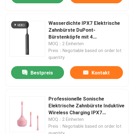
Wasserdichte IPX7 Elektrische
Zahnbürste DuPont-
Bürstenköpfe mit 4
Reinigungsmodi und Smart
MOQ：2 Einheiten
Timer
Preis：Negotiable based on order lot
quantity
Bestpreis
Kontakt
Professionelle Sonische
Elektrische Zahnbürste Induktive
Wireless Charging IPX7
Wasserdichte Elektrische
MOQ：2 Einheiten
Zahnbürste
Preis：Negotiable based on order lot
quantity