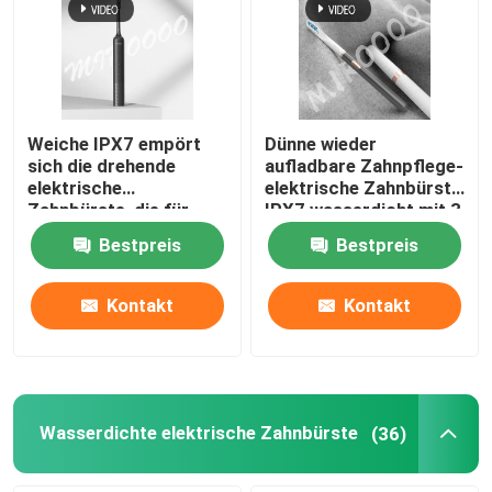
Weiche IPX7 empört
Dünne wieder
sich die drehende
aufladbare Zahnpflege-
elektrische
elektrische Zahnbürste
Zahnbürste, die für
IPX7 wasserdicht mit 3
Gummi-Schutz wieder
Modi
Bestpreis
Bestpreis
aufladbar ist
Kontakt
Kontakt
Wasserdichte elektrische Zahnbürste
(36)