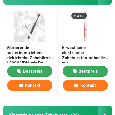
Vibrierende
Erwachsene
batteriebetriebene
elektrische
elektrische Zahnbürste
Zahnbürsten-schnelle
12000 VPM mit Du
mit
Pont Borsten
Ultraschallaufladung
Bestpreis
Bestpreis
wasserdicht mit 4 Modi
Kontakt
Kontakt
Kinderelektrische Zahnbürste