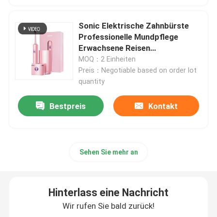
wieder aufladbare elektrische Zahnbürste
Sonic Elektrische Zahnbürste
Professionelle Mundpflege
Erwachsene Reisen
Erwachsene elektrische Zahnbürste
wasserdichte Zahnbürste
MOQ：2 Einheiten
Preis：Negotiable based on order lot
quantity
Kinderelektrische Zahnbürste
Bestpreis
Kontakt
Sonic Electric Toothbrush
Intelligente elektrische Zahnbürste
Sehen Sie mehr an
Hinterlass eine Nachricht
Wir rufen Sie bald zurück!