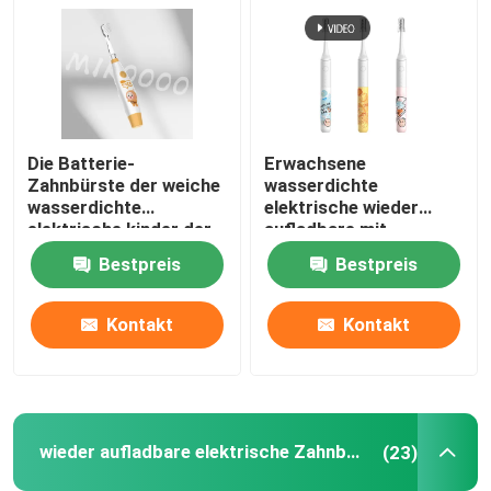
Die Batterie-
Erwachsene
Zahnbürste der weiche
wasserdichte
wasserdichte
elektrische wieder
elektrische kinder der
aufladbare mit
Zahnbürsten-IPX7
Ultraschallzahnbürste
Bestpreis
Bestpreis
Reinigungs
der Zahnbürsten-IPX7
Kontakt
Kontakt
wieder aufladbare elektrische Zahnbürste
(23)