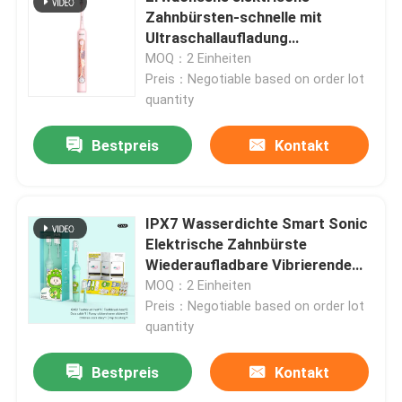
Zahnbürsten-schnelle mit
Ultraschallaufladung
Über uns
wasserdicht mit 4 Modi
MOQ：2 Einheiten
Preis：Negotiable based on order lot
quantity
Werksbesichtigung
Bestpreis
Kontakt
Qualitätskontrolle
Kontakt mit uns
IPX7 Wasserdichte Smart Sonic
Elektrische Zahnbürste
Wiederaufladbare Vibrierende
Bitte um ein Angebot
Automatische Zahnbürste
MOQ：2 Einheiten
Preis：Negotiable based on order lot
quantity
Zahnpflege-elektrische Zahnbürste
Bestpreis
Kontakt
Wasserdichte elektrische Zahnbürste