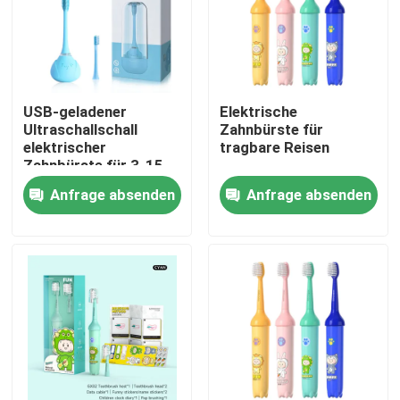
Über uns
Werksbesichtigung
USB-geladener
Elektrische
Ultraschallschall
Zahnbürste für
elektrischer
tragbare Reisen
Qualitätskontrolle
Zahnbürste für 3-15-
Jährige
Anfrage absenden
Anfrage absenden
Kontakt mit uns
Bitte um ein Angebot
Zahnpflege-elektrische Zahnbürste
Wasserdichte elektrische Zahnbürste