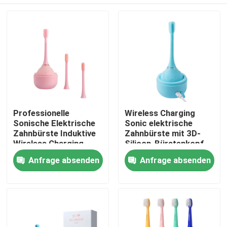
Professionelle
Wireless Charging
Sonische Elektrische
Sonic elektrische
Zahnbürste Induktive
Zahnbürste mit 3D-
Wireless Charging
Silicon-Bürstenkopf
IPX7 Wasserdichte
und Smart Timer
Zu Hause
Anfrage absenden
Anfrage absenden
Elektrische
Zahnbürste
Produkte
Videos